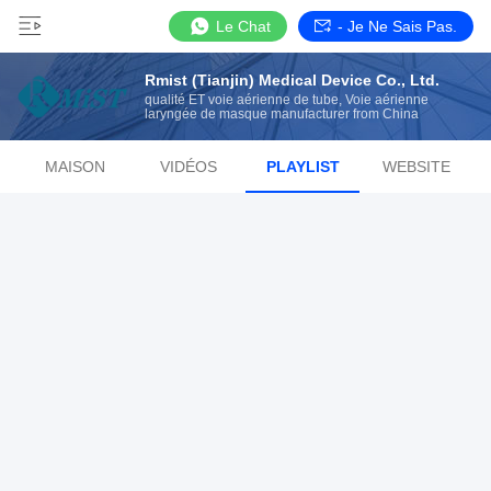
Le Chat
- Je Ne Sais Pas.
Rmist (Tianjin) Medical Device Co., Ltd.
qualité ET voie aérienne de tube, Voie aérienne
laryngée de masque manufacturer from China
MAISON
VIDÉOS
PLAYLIST
WEBSITE